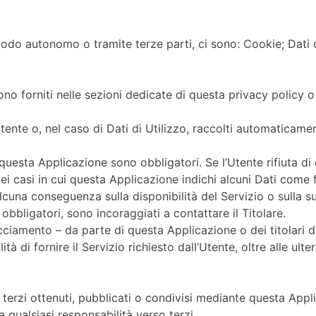
modo autonomo o tramite terze parti, ci sono: Cookie; Dati 
ono forniti nelle sezioni dedicate di questa privacy policy o
Utente o, nel caso di Dati di Utilizzo, raccolti automaticame
a questa Applicazione sono obbligatori. Se l’Utente rifiuta d
i casi in cui questa Applicazione indichi alcuni Dati come fac
lcuna conseguenza sulla disponibilità del Servizio o sulla su
bbligatori, sono incoraggiati a contattare il Titolare.
acciamento – da parte di questa Applicazione o dei titolari de
 di fornire il Servizio richiesto dall’Utente, oltre alle ulter
 terzi ottenuti, pubblicati o condivisi mediante questa Appl
da qualsiasi responsabilità verso terzi.