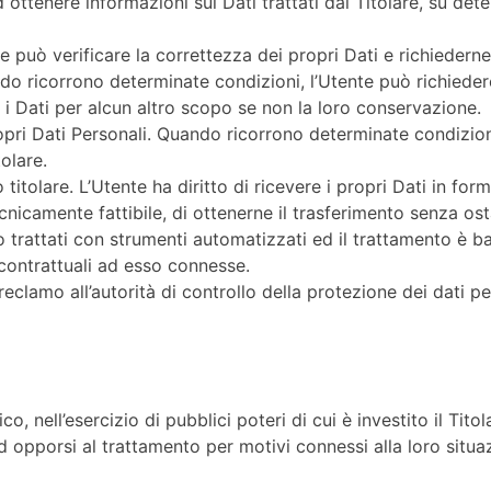
d ottenere informazioni sui Dati trattati dal Titolare, su det
nte può verificare la correttezza dei propri Dati e richieder
do ricorrono determinate condizioni, l’Utente può richieder
rà i Dati per alcun altro scopo se non la loro conservazione.
pri Dati Personali. Quando ricorrono determinate condizioni
olare.
ro titolare. L’Utente ha diritto di ricevere i propri Dati in f
nicamente fattibile, di ottenerne il trasferimento senza osta
 trattati con strumenti automatizzati ed il trattamento è b
 contrattuali ad esso connesse.
eclamo all’autorità di controllo della protezione dei dati p
co, nell’esercizio di pubblici poteri di cui è investito il Ti
 ad opporsi al trattamento per motivi connessi alla loro situa