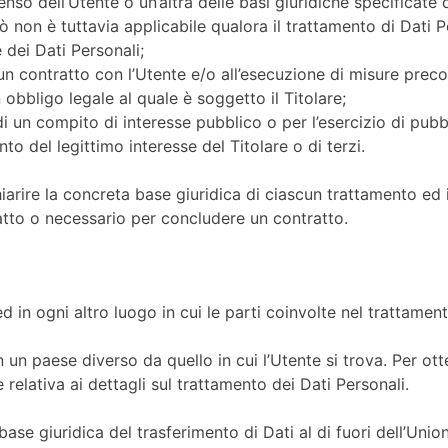
nso dell’Utente o un’altra delle basi giuridiche specificate 
 non è tuttavia applicabile qualora il trattamento di Dati P
 dei Dati Personali;
un contratto con l’Utente e/o all’esecuzione di misure precon
obbligo legale al quale è soggetto il Titolare;
 un compito di interesse pubblico o per l’esercizio di pubblic
to del legittimo interesse del Titolare o di terzi.
arire la concreta base giuridica di ciascun trattamento ed in
atto o necessario per concludere un contratto.
ed in ogni altro luogo in cui le parti coinvolte nel trattament
n un paese diverso da quello in cui l’Utente si trova. Per ott
 relativa ai dettagli sul trattamento dei Dati Personali.
 base giuridica del trasferimento di Dati al di fuori dell’U